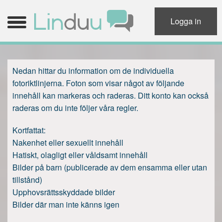
Logga in
Nedan hittar du information om de individuella
Menü
Login
fotoriktlinjerna. Foton som visar något av följande
innehåll kan markeras och raderas. Ditt konto kan också
community.navigation.register
raderas om du inte följer våra regler.
Hem
Kortfattat:
Nakenhet eller sexuellt innehåll
Sök
Hatiskt, olagligt eller våldsamt innehåll
Bilder på barn (publicerade av dem ensamma eller utan
tillstånd)
Upphovsrättsskyddade bilder
Bilder där man inte känns igen