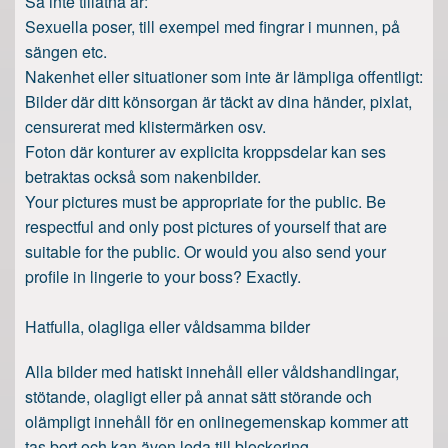
Så inte tillåtna är:
Sexuella poser, till exempel med fingrar i munnen, på
sängen etc.
Nakenhet eller situationer som inte är lämpliga offentligt:
Bilder där ditt könsorgan är täckt av dina händer, pixlat,
censurerat med klistermärken osv.
Foton där konturer av explicita kroppsdelar kan ses
betraktas också som nakenbilder.
Your pictures must be appropriate for the public. Be
respectful and only post pictures of yourself that are
suitable for the public. Or would you also send your
profile in lingerie to your boss? Exactly.
Hatfulla, olagliga eller våldsamma bilder
Alla bilder med hatiskt innehåll eller våldshandlingar,
stötande, olagligt eller på annat sätt störande och
olämpligt innehåll för en onlinegemenskap kommer att
tas bort och kan även leda till blockering.